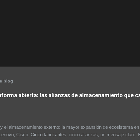
e blog
aforma abierta: las alianzas de almacenamiento que c
y el almacenamiento externo: la mayor expansión de ecosistema en su
enovo, Cisco. Cinco fabricantes, cinco alianzas, un mensaje claro: 