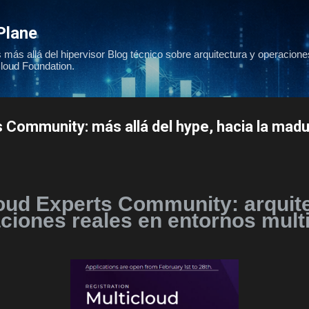
Ir al contenido principal
Plane
 más allá del hipervisor Blog técnico sobre arquitectura y operacione
oud Foundation.
 Community: más allá del hype, hacia la madu
loud Experts Community: arquite
ciones reales en entornos mult