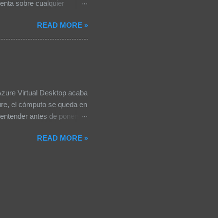
enta sobre cualquier
una de las críticas
READ MORE »
 o hardware certificado, y
I. Esa arquitectura tenía
riales creaba una fricción
 Storage, NetApp o Dell no
para adoptar Nutanix. El
...
Azure Virtual Desktop acaba
zure, el cómputo se queda en
entender antes de ponerse
eva unos años con Citrix
READ MORE »
pregunta sin respuesta:
dije que esperase. Que algo
irtual Desktop para
n-premises a través de
ró en public preview hace