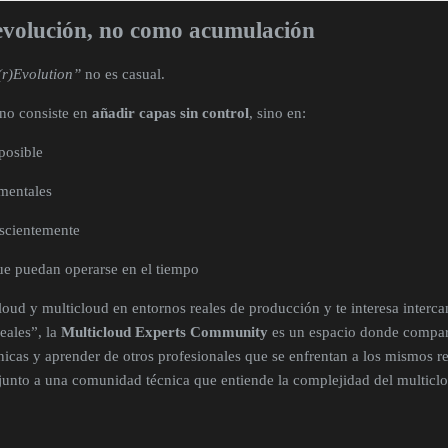
evolución, no como acumulación
 (r)Evolution”
no es casual.
 no consiste en
añadir capas sin control
, sino en:
posible
mentales
nscientemente
ue puedan operarse en el tiempo
cloud y multicloud en entornos reales de producción y te interesa interc
eales”, la
Multicloud Experts Community
es un espacio donde compart
nicas y aprender de otros profesionales que se enfrentan a los mismos re
 junto a una comunidad técnica que entiende la complejidad del multicl