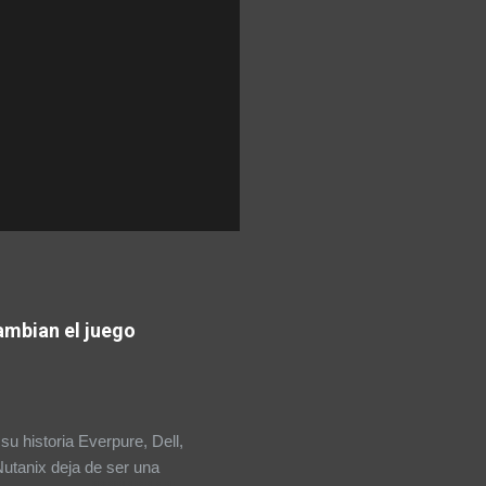
ambian el juego
 historia Everpure, Dell,
Nutanix deja de ser una