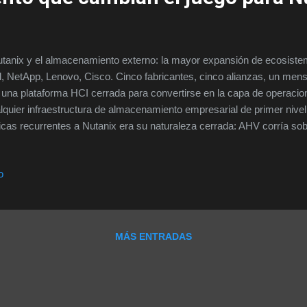
anix y el almacenamiento externo: la mayor expansión de ecosistem
l, NetApp, Lenovo, Cisco. Cinco fabricantes, cinco alianzas, un mens
 una plataforma HCI cerrada para convertirse en la capa de operacio
lquier infraestructura de almacenamiento empresarial de primer nivel
ticas recurrentes a Nutanix era su naturaleza cerrada: AHV corría s
tificado, y el almacenamiento era inherentemente el que aportaba la 
uitectura tenía sentido para reducir complejidad operativa, pero en g
o
resariales creaba una fricción real: organizaciones con inversiones 
ernas de Pure Storage, NetApp o Dell no querían verse obligadas a du
acenamiento sólo para adoptar Nutanix. El .NEXT 2026 de Chicago 
lexión. Nutanix anunció lo que la...
MÁS ENTRADAS