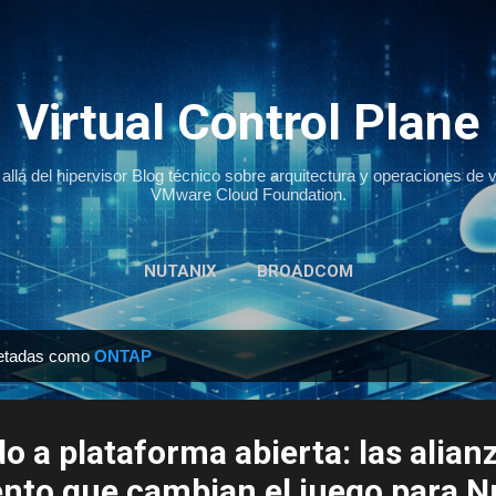
Ir al contenido principal
Virtual Control Plane
llá del hipervisor Blog técnico sobre arquitectura y operaciones de 
VMware Cloud Foundation.
NUTANIX
BROADCOM
uetadas como
ONTAP
o a plataforma abierta: las alian
to que cambian el juego para N