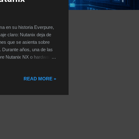
a en su historia Everpure,
aje claro: Nutanix deja de
nes que se asienta sobre
. Durante años, una de las
obre Nutanix NX o hardware
propia plataforma HCI. Esa
randes entornos
READ MORE »
millonarias en cabinas
plicar su infraestructura de
marcó un punto de