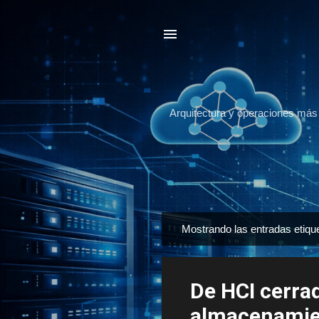
Arquitectura y operaciones más a
Mostrando las entradas etiq
E
n
t
De HCI cerrad
r
a
almacenamien