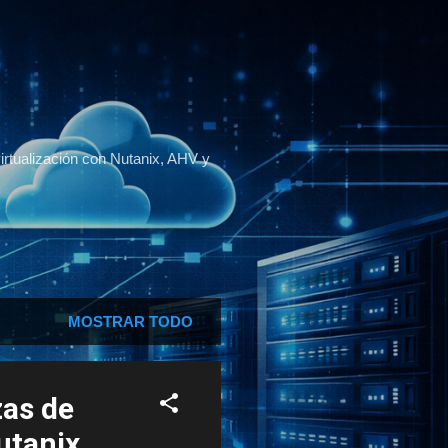
virtualización con Nutanix, AHV y
MOSTRAR TODO
zas de
utanix