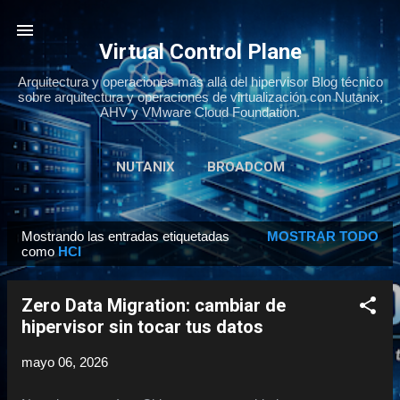
Ir al contenido principal
Virtual Control Plane
Arquitectura y operaciones más allá del hipervisor Blog técnico
sobre arquitectura y operaciones de virtualización con Nutanix,
AHV y VMware Cloud Foundation.
NUTANIX
BROADCOM
Mostrando las entradas etiquetadas
MOSTRAR TODO
E
como
HCI
n
t
Zero Data Migration: cambiar de
r
hipervisor sin tocar tus datos
a
d
mayo 06, 2026
a