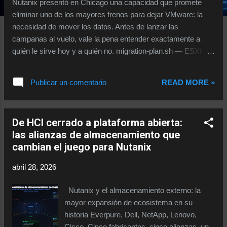
Nutanix presentó en Chicago una capacidad que promete
s
eliminar uno de los mayores frenos para dejar VMware: la
necesidad de mover los datos. Antes de lanzar las
campanas al vuelo, vale la pena entender exactamente a
quién le sirve hoy y a quién no. migration-plan.sh — ESXi →
AHV $ nutanix-move --source esxi-cluster-prod --target ahv-
cluster-01 --mode zero-data › Detecting storage backend...
Publicar un comentario
READ MORE »
vVols detected ✓ › Verifying external array connectivity...
Pure FlashArray reachable ✓ › Planning VM conversion (in-
place vDisk conversion)... › Data movement required: 0 GB ›
De HCI cerrado a plataforma abierta:
Estimated migration window: ~45 min (downtime per VM: <5
las alianzas de almacenamiento que
min) ⚠ VMFS/NFS datastores detected on 12 VMs —
cambian el juego para Nutanix
fallback to Nutanix Move (data replication) › Ready. Proceed?
[y/N] Durante el .NEXT 2026 en Chicago, entre los anuncios
abril 28, 2026
de IA agéntica, la alianza con NetApp y la expansión del
ecosistema, hubo un anuncio que pasó algo más
Nutanix y el almacenamiento externo: la
desapercibido para el gran público pero que captó la atención
mayor expansión de ecosistema en su
de cualquier arqui...
historia Everpure, Dell, NetApp, Lenovo,
Cisco. Cinco fabricantes, cinco alianzas, un