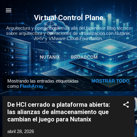
Ir al contenido principal
Virtual Control Plane
Arquitectura y operaciones más allá del hipervisor Blog técnico
sobre arquitectura y operaciones de virtualización con Nutanix,
AHV y VMware Cloud Foundation.
NUTANIX
BROADCOM
Mostrando las entradas etiquetadas
MOSTRAR TODO
E
como
FlashArray
n
t
De HCI cerrado a plataforma abierta:
r
las alianzas de almacenamiento que
a
cambian el juego para Nutanix
d
abril 28, 2026
a