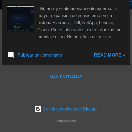
s
Nutanix y el almacenamiento externo: la
mayor expansión de ecosistema en su
historia Everpure, Dell, NetApp, Lenovo,
Cisco. Cinco fabricantes, cinco alianzas, un
mensaje claro: Nutanix deja de ser una
plataforma HCI cerrada para convertirse en
la capa de operaciones que se asienta sobre
Publicar un comentario
READ MORE »
cualquier infraestructura de almacenamiento
empresarial de primer nivel. Durante años,
una de las críticas recurrentes a Nutanix era
MÁS ENTRADAS
su naturaleza cerrada: AHV corría sobre
Nutanix NX o hardware certificado, y el
almacenamiento era inherentemente el que
aportaba la propia plataforma HCI. Esa
arquitectura tenía sentido para reducir
Con la tecnología de Blogger
complejidad operativa, pero en grandes
entornos empresariales creaba una fricción
Antonio Maeso
real: organizaciones con inversiones